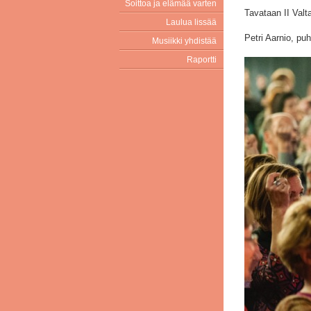
Soittoa ja elämää varten
Tavataan II Valt
Laulua lissää
Petri Aarnio, pu
Musiikki yhdistää
Raportti