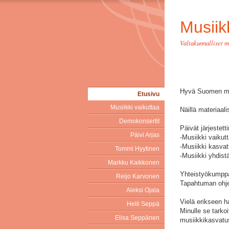
Musiik
Valtakunnalliset m
Hyvä Suomen mus
Etusivu
Musiikki vaikuttaa
Näillä materiaal
Demokonsertit
Päivät järjestett
Päivi Arjas
-Musiikki vaikut
-Musiikki kasva
Tommi Hyytinen
-Musiikki yhdist
Markku Kaikkonen
Yhteistyökumppan
Reijo Karvonen
Tapahtuman ohje
Aleksi Ojala
Vielä erikseen h
Helli Seppä
Minulle se tarko
Elisa Seppänen
musiikkikasvatus