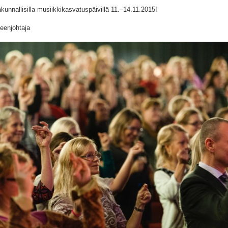
akunnallisilla musiikkikasvatuspäivillä 11.–14.11.2015!
heenjohtaja