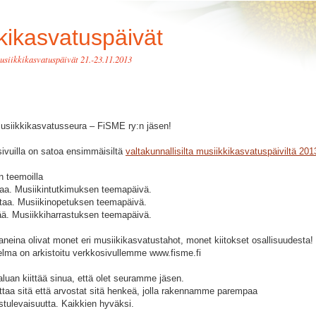
kikasvatuspäivät
usiikkikasvatuspäivät 21.-23.11.2013
iikkikasvatusseura – FiSME ry:n jäsen!
isivuilla on satoa ensimmäisiltä
valtakunnallisilta musiikkikasvatuspäiviltä 201
in teemoilla
taa. Musiikintutkimuksen teemapäivä.
ttaa. Musiikinopetuksen teemapäivä.
ää. Musiikkiharrastuksen teemapäivä.
eina olivat monet eri musiikikasvatustahot, monet kiitokset osallisuudesta!
lma on arkistoitu verkkosivullemme www.fisme.fi
aluan kiittää sinua, että olet seuramme jäsen.
ittaa sitä että arvostat sitä henkeä, jolla rakennamme parempaa
tulevaisuutta. Kaikkien hyväksi.